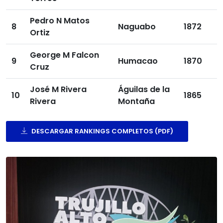
Pedro N Matos
8
Naguabo
1872
Ortiz
George M Falcon
9
Humacao
1870
Cruz
José M Rivera
Águilas de la
10
1865
Rivera
Montaña
DESCARGAR RANKINGS COMPLETOS (PDF)