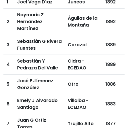
1
Joel Vega Díaz
Juncos
1892
Naymaris Z
Águilas de la
2
Hernández
1892
Montaña
Martínez
Sebastián G Rivera
3
Corozal
1889
Fuentes
Sebastián Y
Cidra -
4
1889
Pedraza Del Valle
ECEDAO
José E Jímenez
5
Otro
1886
González
Emely J Alvarado
Villalba -
6
1883
Santiago
ECEDAO
Juan G Ortiz
7
Trujillo Alto
1877
Torres