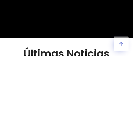
Últimas Noticias
Últimas noticias publicadas sobre el Tenis de Mesa y la
Federación Puertorriqueña de Tenis de Mesa. Toda la
información de última hora actualizada al minuto.