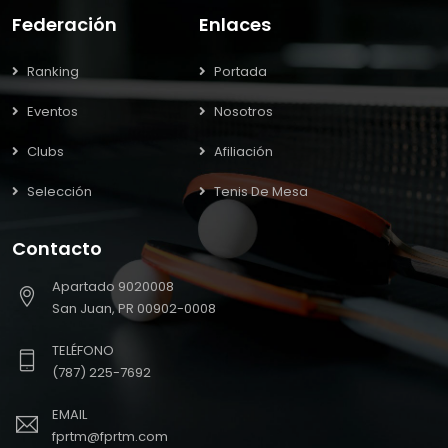
Federación
Enlaces
Ranking
Portada
Eventos
Nosotros
Clubs
Afiliación
Selección
Tenis De Mesa
Contacto
Apartado 9020008
San Juan, PR 00902-0008
TELÉFONO
(787) 225-7692
EMAIL
fprtm@fprtm.com