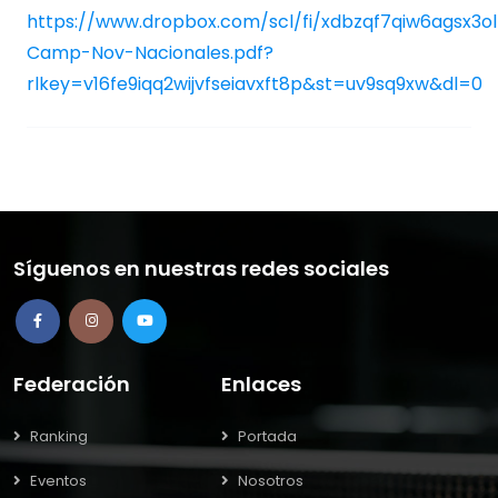
https://www.dropbox.com/scl/fi/xdbzqf7qiw6agsx3o
Camp-Nov-Nacionales.pdf?
rlkey=v16fe9iqq2wijvfseiavxft8p&st=uv9sq9xw&dl=0
Síguenos en nuestras redes sociales
Federación
Enlaces
Ranking
Portada
Eventos
Nosotros