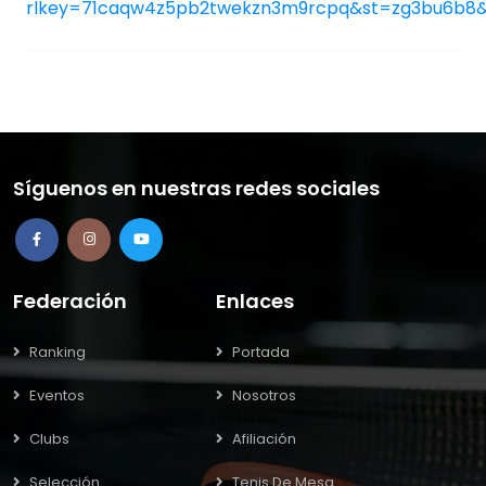
rlkey=71caqw4z5pb2twekzn3m9rcpq&st=zg3bu6b8
Síguenos en nuestras redes sociales
Federación
Enlaces
Ranking
Portada
Eventos
Nosotros
Clubs
Afiliación
Selección
Tenis De Mesa