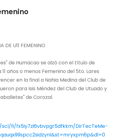
Femenino
 DE U11 FEMENINO
ses" de Humacao se alzó con el título de
11 años o menos Femenino del 5to. Lares
encer en la final a Nahia Medina del Club de
 fueron para Isis Méndez del Club de Utuado y
aballetes" de Corozal.
scl/fi/fx5iy7zi6vbvpgr5dfkkm/DirTecTeMe-
sk5qauqx99spcc2sidzynl&st=mryxpm6p&dl=0