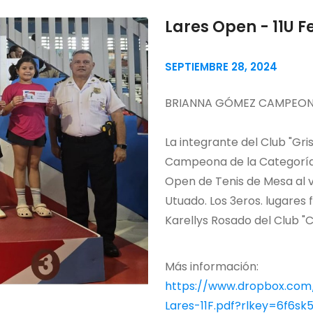
Lares Open - 11U 
SEPTIEMBRE 28, 2024
BRIANNA GÓMEZ CAMPEONA
La integrante del Club "Gri
Campeona de la Categoría 
Open de Tenis de Mesa al v
Utuado. Los 3eros. lugares
Karellys Rosado del Club "C
Más información:
https://www.dropbox.com/
Lares-11F.pdf?rlkey=6f6