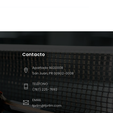
Contacto
Apartado 9020008
San Juan, PR 00902-0008
TELÉFONO
(787) 225-7692
EMAIL
fprtm@fprtm.com