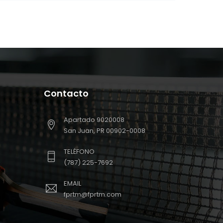
Contacto
Apartado 9020008
San Juan, PR 00902-0008
TELÉFONO
(787) 225-7692
EMAIL
fprtm@fprtm.com