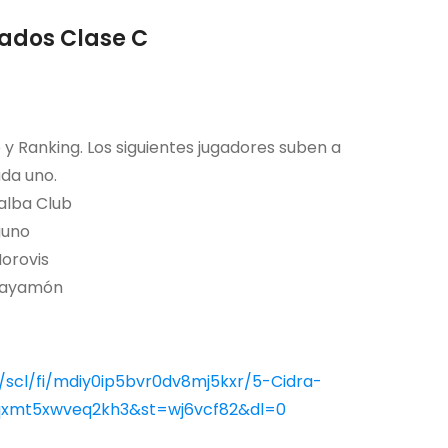
ados Clase C
 y Ranking. Los siguientes jugadores suben a
da uno.
lalba Club
guno
orovis
 Bayamón
scl/fi/mdiy0ip5bvr0dv8mj5kxr/5-Cidra-
9qxmt5xwveq2kh3&st=wj6vcf82&dl=0